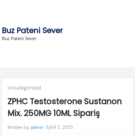
Skip
to
content
Buz Pateni Sever
Buz Pateni Sever
Posted
Uncategorized
in:
ZPHC Testosterone Sustanon
Mix. 250MG 10ML Sipariş
Eylül 5, 2025
Written by
admin