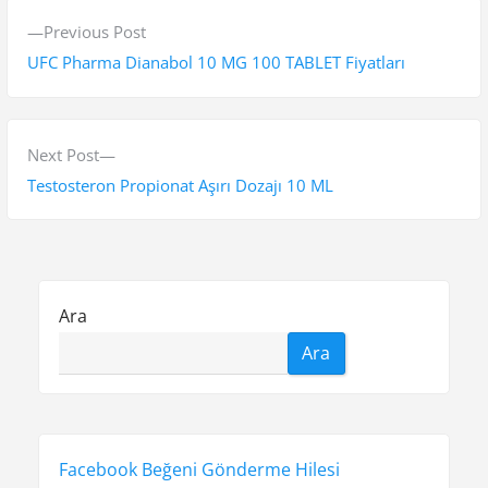
Y
P
Previous Post
a
r
UFC Pharma Dianabol 10 MG 100 TABLET Fiyatları
z
e
v
ı
i
N
Next Post
g
o
e
Testosteron Propionat Aşırı Dozajı 10 ML
e
u
x
s
t
z
p
p
i
o
o
Ara
n
s
s
Ara
t
t
m
:
:
e
s
Facebook Beğeni Gönderme Hilesi