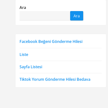
n
s
o
Ara
t
s
m
Ara
:
t
e
:
s
i
Facebook Beğeni Gönderme Hilesi
Liste
Sayfa Listesi
Tiktok Yorum Gönderme Hilesi Bedava