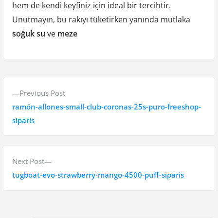
hem de kendi keyfiniz için ideal bir tercihtir.
Unutmayın, bu rakıyı tüketirken yanında mutlaka
soğuk su
ve
meze
Y
P
Previous Post
a
r
ramón-allones-small-club-coronas-25s-puro-freeshop-
z
e
siparis
v
ı
i
g
o
N
Next Post
e
u
e
tugboat-evo-strawberry-mango-4500-puff-siparis
s
x
z
p
t
i
o
p