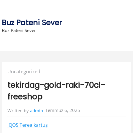
Skip
to
Buz Pateni Sever
content
Buz Pateni Sever
Posted
Uncategorized
in:
tekirdag-gold-raki-70cl-
freeshop
Temmuz 6, 2025
Written by
admin
IQOS Terea kartuş