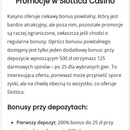
Promocje w Slottica Casino
Kasyno oferuje ciekawy bonus powitalny, który jest
bardzo atrakcyjny, ale poza nim, pozostałe promocje
są raczej ograniczone, zwłaszcza jeśli chodzi o
regularne bonusy. Oprócz bonusu powitalnego
dostępny jest tylko jeden dodatkowy bonus: przy
depozycie wynoszącym 500 zł otrzymasz 125
darmowych spinów – po 25 dla wybranych gier. To
interesująca oferta, ponieważ może przynieść spore
zyski, ale na chwilę obecną to wszystko, co oferuje
Slottica.
Bonusy przy depozytach:
Pierwszy depozyt
: 200% bonus do 25 zł przy