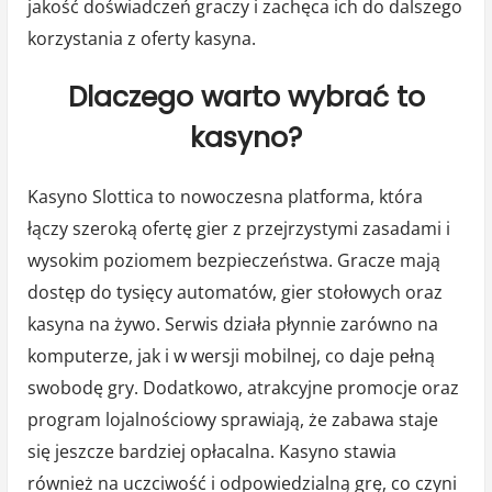
jakość doświadczeń graczy i zachęca ich do dalszego
korzystania z oferty kasyna.
Dlaczego warto wybrać to
kasyno?
Kasyno Slottica to nowoczesna platforma, która
łączy szeroką ofertę gier z przejrzystymi zasadami i
wysokim poziomem bezpieczeństwa. Gracze mają
dostęp do tysięcy automatów, gier stołowych oraz
kasyna na żywo. Serwis działa płynnie zarówno na
komputerze, jak i w wersji mobilnej, co daje pełną
swobodę gry. Dodatkowo, atrakcyjne promocje oraz
program lojalnościowy sprawiają, że zabawa staje
się jeszcze bardziej opłacalna. Kasyno stawia
również na uczciwość i odpowiedzialną grę, co czyni