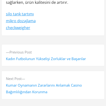
sağlarken, ürün kalitesini de artırır.
silo tank tartımı
mikro dozajlama
checkweigher
Y
P
Previous Post
a
r
Kadın Futbolunun Yükselişi Zorluklar ve Başarılar
z
e
v
ı
i
N
Next Post
g
o
e
Kumar Oynamanın Zararlarını Anlamak Casino
e
u
x
Bağımlılığından Korunma
s
t
z
p
p