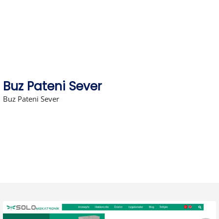
Skip
to
content
Buz Pateni Sever
Buz Pateni Sever