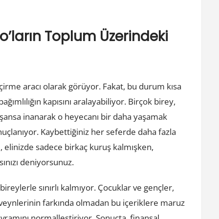
no’ların Toplum Üzerindeki
geçirme aracı olarak görüyor. Fakat, bu durum kısa
ğımlılığın kapısını aralayabiliyor. Birçok birey,
 şansa inanarak o heyecanı bir daha yaşamak
uçlanıyor. Kaybettiğiniz her seferde daha fazla
 elinizde sadece birkaç kuruş kalmışken,
sınızı deniyorsunuz.
bireylerle sınırlı kalmıyor. Çocuklar ve gençler,
eveynlerinin farkında olmadan bu içeriklere maruz
vramını normalleştiriyor. Sonuçta, finansal