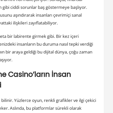
n gibi ciddi sorunlar baş göstermeye başlıyor.
sunu aşındırarak insanları çevrimiçi sanal
ki ilişkileri zayıflatabiliyor.
ta bir labirente girmek gibi. Bir kez içeri
renizdeki insanların bu duruma nasıl tepki verdiği
ın bir araya geldiği bu dijital dünya, çoğu zaman
aşıyor.
ne Casino’ların İnsan
i
 bilinir. Yüzlerce oyun, renkli grafikler ve ilgi çekici
eker. Aslında, bu platformlar sürekli olarak