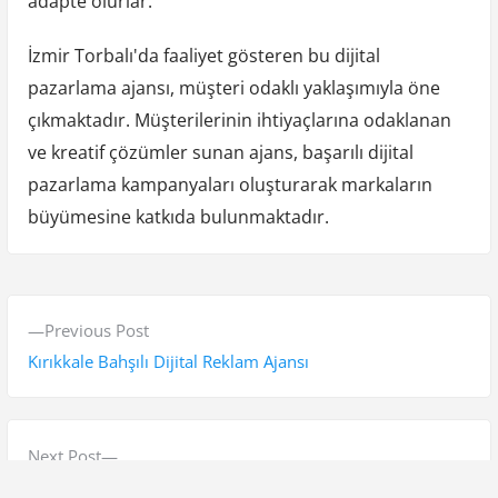
adapte olurlar.
İzmir Torbalı'da faaliyet gösteren bu dijital
pazarlama ajansı, müşteri odaklı yaklaşımıyla öne
çıkmaktadır. Müşterilerinin ihtiyaçlarına odaklanan
ve kreatif çözümler sunan ajans, başarılı dijital
pazarlama kampanyaları oluşturarak markaların
büyümesine katkıda bulunmaktadır.
Y
P
Previous Post
a
r
Kırıkkale Bahşılı Dijital Reklam Ajansı
z
e
v
ı
i
N
Next Post
g
o
e
SEO Fiyatları Seokoloji Çalışmalarıyla Rekabeti Aşma