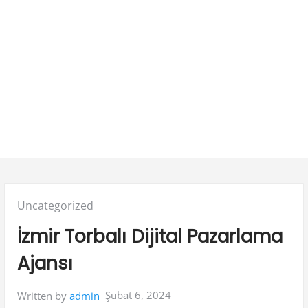
Posted
Uncategorized
in:
İzmir Torbalı Dijital Pazarlama
Ajansı
Şubat 6, 2024
Written by
admin