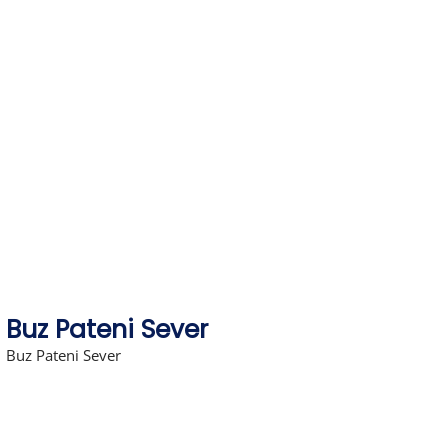
Skip
to
content
Buz Pateni Sever
Buz Pateni Sever