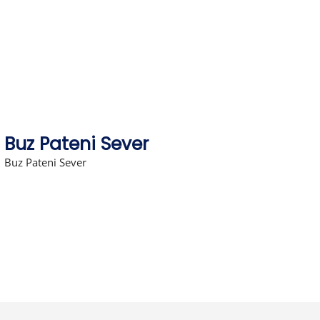
Skip
to
content
Buz Pateni Sever
Buz Pateni Sever