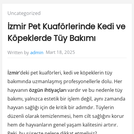
Posted
Uncategorized
in:
İzmir Pet Kuaförlerinde Kedi ve
Köpeklerde Tüy Bakımı
Mart 18, 2025
Written by
admin
İzmir
‘deki pet kuaförleri, kedi ve köpeklerin tüy
bakımında uzmanlaşmış profesyonellerle dolu. Her
hayvanın
özgün ihtiyaçları
vardır ve bu nedenle tüy
bakımı, yalnızca estetik bir işlem değil, aynı zamanda
hayvan sağlığı için de kritik bir adımdır. Tüylerin
düzenli olarak temizlenmesi, hem cilt sağlığını korur
hem de hayvanların genel yaşam kalitesini artırır.
Peki, bu süreçte nelere dikkat etmeliyiz?