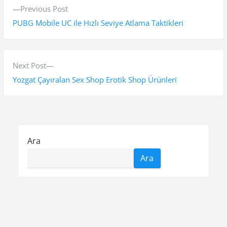
Y
P
Previous Post
a
r
PUBG Mobile UC ile Hızlı Seviye Atlama Taktikleri
z
e
v
ı
i
N
Next Post
g
o
e
Yozgat Çayıralan Sex Shop Erotik Shop Ürünleri
e
u
x
s
t
z
p
p
i
o
o
Ara
n
s
s
Ara
t
t
m
:
:
e
s
Facebook Beğeni Gönderme Hilesi
i