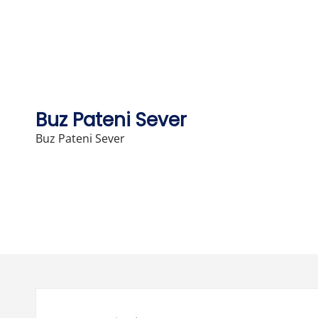
Skip
to
content
Buz Pateni Sever
Buz Pateni Sever