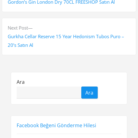
r
Gordon’s Gin London Dry 70CL FREESHOP Satın Al
z
e
v
ı
i
N
Next Post
g
o
e
Gurkha Cellar Reserve 15 Year Hedonism Tubos Puro –
e
u
x
20’s Satın Al
s
t
z
p
p
i
o
o
n
s
s
Ara
t
t
m
Ara
:
:
e
s
i
Facebook Beğeni Gönderme Hilesi