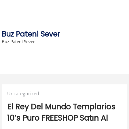
Skip
to
content
Buz Pateni Sever
Buz Pateni Sever
Posted
Uncategorized
in:
El Rey Del Mundo Templarios
10’s Puro FREESHOP Satın Al