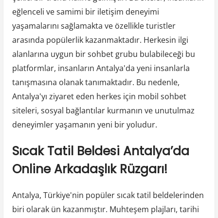
eğlenceli ve samimi bir iletişim deneyimi
yaşamalarını sağlamakta ve özellikle turistler
arasında popülerlik kazanmaktadır. Herkesin ilgi
alanlarına uygun bir sohbet grubu bulabileceği bu
platformlar, insanların Antalya'da yeni insanlarla
tanışmasına olanak tanımaktadır. Bu nedenle,
Antalya'yı ziyaret eden herkes için mobil sohbet
siteleri, sosyal bağlantılar kurmanın ve unutulmaz
deneyimler yaşamanın yeni bir yoludur.
Sıcak Tatil Beldesi Antalya’da
Online Arkadaşlık Rüzgarı!
Antalya, Türkiye'nin popüler sıcak tatil beldelerinden
biri olarak ün kazanmıştır. Muhteşem plajları, tarihi