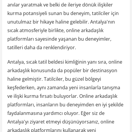
anılar yaratmak ve belki de ileriye dönük ilişkiler
kurma potansiyeli sunan bu deneyim, tatilciler için
unutulmaz bir hikaye haline gelebilir. Antalya'nın
sıcak atmosferiyle birlikte, online arkadaşlık
platformları sayesinde yaşanan bu deneyimler,
tatilleri daha da renklendiriyor.
Antalya, sıcak tatil beldesi kimliğinin yanı sıra, online
arkadaşlık konusunda da popüler bir destinasyon
haline gelmiştir. Tatilciler, bu güzel bölgeyi
keşfederken, aynı zamanda yeni insanlarla tanışma
ve ilişki kurma fırsatı buluyorlar. Online arkadaşlık
platformları, insanların bu deneyimden en iyi şekilde
faydalanmasına yardımcı oluyor. Eğer siz de
Antalya'yı ziyaret etmeyi düşünüyorsanız, online
arkadaşlık platformlarını kullanarak yeni