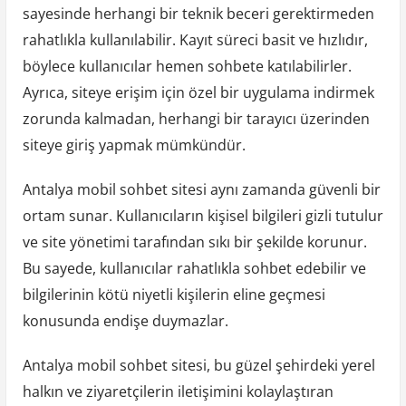
sayesinde herhangi bir teknik beceri gerektirmeden
rahatlıkla kullanılabilir. Kayıt süreci basit ve hızlıdır,
böylece kullanıcılar hemen sohbete katılabilirler.
Ayrıca, siteye erişim için özel bir uygulama indirmek
zorunda kalmadan, herhangi bir tarayıcı üzerinden
siteye giriş yapmak mümkündür.
Antalya mobil sohbet sitesi aynı zamanda güvenli bir
ortam sunar. Kullanıcıların kişisel bilgileri gizli tutulur
ve site yönetimi tarafından sıkı bir şekilde korunur.
Bu sayede, kullanıcılar rahatlıkla sohbet edebilir ve
bilgilerinin kötü niyetli kişilerin eline geçmesi
konusunda endişe duymazlar.
Antalya mobil sohbet sitesi, bu güzel şehirdeki yerel
halkın ve ziyaretçilerin iletişimini kolaylaştıran