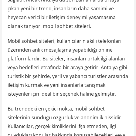
çıkan yeni bir trend, insanların daha samimi ve
heyecan verici bir iletişim deneyimi yaşamasına
olanak tanıyor: mobil sohbet siteleri.
Mobil sohbet siteleri, kullanıcıların akıllı telefonları
üzerinden anlık mesajlaşma yapabildiği online
platformlardır. Bu siteler, insanları ortak ilgi alanları
veya hedefleri etrafında bir araya getirir. Antalya gibi
turistik bir şehirde, yerli ve yabancı turistler arasında
iletişim kurmak ve yeni insanlarla tanışmak
isteyenler için ideal bir seçenek haline gelmiştir.
Bu trenddeki en çekici nokta, mobil sohbet
sitelerinin sunduğu özgürlük ve anonimlik hissidir.
Kullanıcılar, gerçek kimliklerini ifşa etmeden, ilgi
duydukları konular hakkında konuşabilecekleri veya