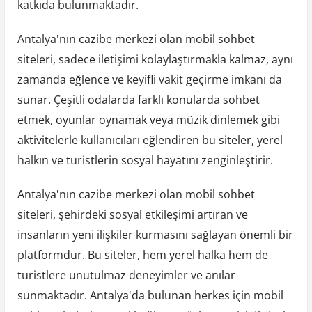
katkıda bulunmaktadır.
Antalya'nın cazibe merkezi olan mobil sohbet
siteleri, sadece iletişimi kolaylaştırmakla kalmaz, aynı
zamanda eğlence ve keyifli vakit geçirme imkanı da
sunar. Çeşitli odalarda farklı konularda sohbet
etmek, oyunlar oynamak veya müzik dinlemek gibi
aktivitelerle kullanıcıları eğlendiren bu siteler, yerel
halkın ve turistlerin sosyal hayatını zenginleştirir.
Antalya'nın cazibe merkezi olan mobil sohbet
siteleri, şehirdeki sosyal etkileşimi artıran ve
insanların yeni ilişkiler kurmasını sağlayan önemli bir
platformdur. Bu siteler, hem yerel halka hem de
turistlere unutulmaz deneyimler ve anılar
sunmaktadır. Antalya'da bulunan herkes için mobil