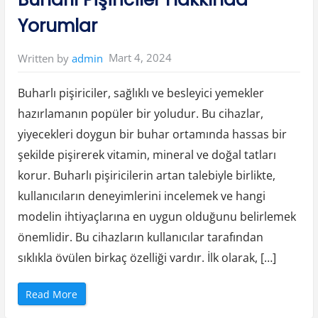
a
k
Yorumlar
H
a
f
t
Mart 4, 2024
Written by
admin
a
l
ı
k
Buharlı pişiriciler, sağlıklı ve besleyici yemekler
B
u
hazırlamanın popüler bir yoludur. Bu cihazlar,
r
ç
yiyecekleri doygun bir buhar ortamında hassas bir
Y
o
r
şekilde pişirerek vitamin, mineral ve doğal tatları
u
m
korur. Buharlı pişiricilerin artan talebiyle birlikte,
l
a
kullanıcıların deneyimlerini incelemek ve hangi
r
ı
modelin ihtiyaçlarına en uygun olduğunu belirlemek
”
önemlidir. Bu cihazların kullanıcılar tarafından
sıklıkla övülen birkaç özelliği vardır. İlk olarak, […]
“
Read More
B
u