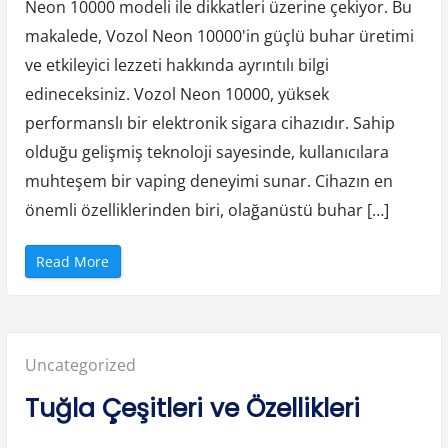
Neon 10000 modeli ile dikkatleri üzerine çekiyor. Bu
makalede, Vozol Neon 10000'in güçlü buhar üretimi
ve etkileyici lezzeti hakkında ayrıntılı bilgi
edineceksiniz. Vozol Neon 10000, yüksek
performanslı bir elektronik sigara cihazıdır. Sahip
olduğu gelişmiş teknoloji sayesinde, kullanıcılara
muhteşem bir vaping deneyimi sunar. Cihazın en
önemli özelliklerinden biri, olağanüstü buhar […]
“
Read More
V
o
z
o
l
N
e
Posted
Uncategorized
o
n
1
in:
Tuğla Çeşitleri ve Özellikleri
0
0
0
0