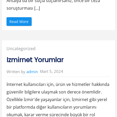
Antalya'da bir suçla suçlanırsanız, önce bir ceza
n
Y
o
soruşturması […]
r
u
m
l
“
Read More
a
A
r
n
ı
t
”
a
l
y
a
Posted
Uncategorized
d
a
C
in:
Izmirnet Yorumlar
e
z
a
H
Mart 5, 2024
Written by
admin
u
k
u
k
İnternet kullanıcıları için, ürün ve hizmetler hakkında
u
D
güvenilir bilgilere ulaşmak son derece önemlidir.
a
v
Özellikle İzmir'de yaşayanlar için, İzmirnet gibi yerel
a
l
a
bir platformda diğer kullanıcıların yorumlarını
r
ı
okumak, karar verme sürecinde büyük bir rol
C