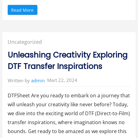
“
Read More
N
e
d
e
n
B
o
Posted
Uncategorized
r
s
a
in:
Unleashing Creativity Exploring
U
y
g
DTF Transfer Inspirations
u
l
a
m
Mart 22, 2024
Written by
admin
a
s
ı
K
DTFSheet Are you ready to embark on a journey that
u
l
will unleash your creativity like never before? Today,
l
a
we dive into the exciting world of DTF (Direct-to-Film)
n
m
a
transfer inspirations, where imagination knows no
l
ı
bounds. Get ready to be amazed as we explore this
s
ı