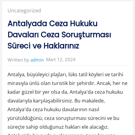
Y
s
o
e
l
Posted
Uncategorized
l
l
Z
a
a
in:
r
Antalyada Ceza Hukuku
y
ı
ı
”
f
Davaları Ceza Soruşturması
l
a
m
Süreci ve Haklarınız
a
M
e
z
Mart 12, 2024
Written by
admin
o
t
e
r
Antalya, büyüleyici plajları, lüks tatil köyleri ve tarihi
a
p
mirasıyla ünlü olan turistik bir şehirdir. Ancak, her ne
i
Y
kadar güzel bir yer olsa da, Antalya'da ceza hukuku
a
p
davalarıyla karşılaşabilirsiniz. Bu makalede,
t
ı
r
Antalya'da ceza hukuku davalarının nasıl
a
n
yürütüldüğünü, ceza soruşturması sürecini ve bu
l
a
süreçte sahip olduğunuz hakları ele alacağız.
r
ı