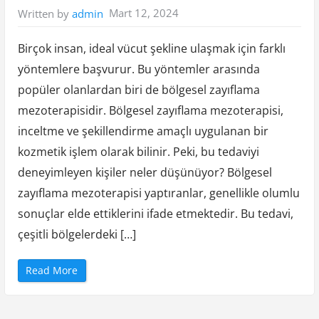
m
Mart 12, 2024
Written by
admin
a
n
ı
n
Birçok insan, ideal vücut şekline ulaşmak için farklı
P
s
yöntemlere başvurur. Bu yöntemler arasında
i
k
popüler olanlardan biri de bölgesel zayıflama
o
l
o
mezoterapisidir. Bölgesel zayıflama mezoterapisi,
j
i
inceltme ve şekillendirme amaçlı uygulanan bir
k
E
kozmetik işlem olarak bilinir. Peki, bu tedaviyi
t
k
deneyimleyen kişiler neler düşünüyor? Bölgesel
i
l
zayıflama mezoterapisi yaptıranlar, genellikle olumlu
e
r
i
sonuçlar elde ettiklerini ifade etmektedir. Bu tedavi,
v
e
çeşitli bölgelerdeki […]
B
a
ş
a
“
Read More
Ç
B
ı
ö
k
l
m
g
a
e