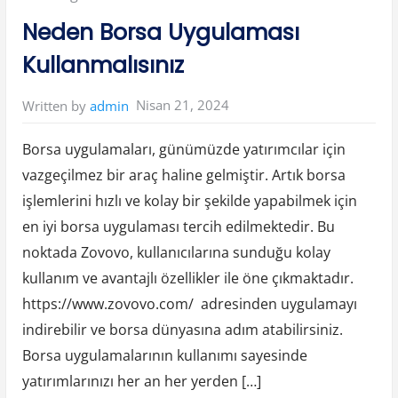
i
t
in:
Neden Borsa Uygulaması
l
e
r
Kullanmalısınız
i
v
e
Ö
Nisan 21, 2024
Written by
admin
z
e
l
l
Borsa uygulamaları, günümüzde yatırımcılar için
i
k
vazgeçilmez bir araç haline gelmiştir. Artık borsa
l
e
işlemlerini hızlı ve kolay bir şekilde yapabilmek için
r
i
”
en iyi borsa uygulaması tercih edilmektedir. Bu
noktada Zovovo, kullanıcılarına sunduğu kolay
kullanım ve avantajlı özellikler ile öne çıkmaktadır.
https://www.zovovo.com/ adresinden uygulamayı
indirebilir ve borsa dünyasına adım atabilirsiniz.
Borsa uygulamalarının kullanımı sayesinde
yatırımlarınızı her an her yerden […]