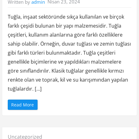
Nisan 23, 2024
Written by
admin
B
u
h
a
Tuğla, inşaat sektöründe sıkça kullanılan ve birçok
r
ı
farklı çeşidi bulunan bir yapı malzemesidir. Tuğla
n
G
çeşitleri, kullanım alanlarına göre farklı özelliklere
ü
c
ü
sahip olabilir. Örneğin, duvar tuğlası ve zemin tuğlası
v
e
gibi farklı türleri bulunmaktadır. Tuğla çeşitleri
E
t
genellikle biçimlerine ve yapıldıkları malzemelere
k
i
göre sınıflandırılır. Klasik tuğlalar genellikle kırmızı
l
e
y
renkte olan ve toprak, kil ve su karışımından yapılan
i
c
tuğlalardır. […]
i
L
e
z
“
Read More
z
T
e
u
t
ğ
”
l
a
Ç
e
Posted
Uncategorized
ş