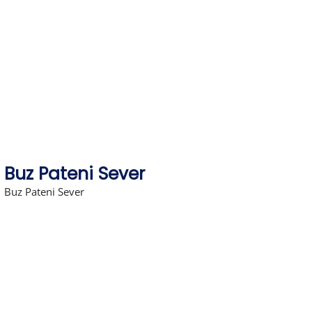
Skip
to
content
Buz Pateni Sever
Buz Pateni Sever