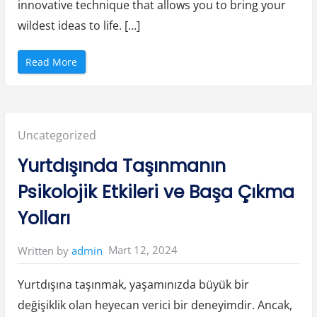
innovative technique that allows you to bring your
n
ı
wildest ideas to life. […]
z
”
“
Read More
U
n
l
e
a
s
h
Posted
Uncategorized
i
n
g
in:
Yurtdışında Taşınmanın
C
r
e
Psikolojik Etkileri ve Başa Çıkma
a
t
i
Yolları
v
i
t
y
Mart 12, 2024
Written by
admin
E
x
p
l
Yurtdışına taşınmak, yaşamınızda büyük bir
o
r
değişiklik olan heyecan verici bir deneyimdir. Ancak,
i