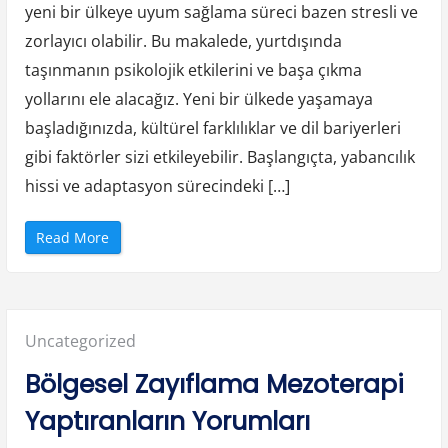
n
yeni bir ülkeye uyum sağlama süreci bazen stresli ve
g
D
zorlayıcı olabilir. Bu makalede, yurtdışında
T
F
T
taşınmanın psikolojik etkilerini ve başa çıkma
r
a
yollarını ele alacağız. Yeni bir ülkede yaşamaya
n
s
başladığınızda, kültürel farklılıklar ve dil bariyerleri
f
e
gibi faktörler sizi etkileyebilir. Başlangıçta, yabancılık
r
I
n
hissi ve adaptasyon sürecindeki […]
s
p
i
r
“
Read More
a
Y
t
u
i
r
o
t
n
d
s
ı
”
ş
Posted
Uncategorized
ı
n
d
in:
Bölgesel Zayıflama Mezoterapi
a
T
a
Yaptıranların Yorumları
ş
ı
n