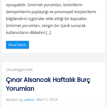
e
oynayabilir. İzmirnet yorumları, İzmirlilerin
z
a
deneyimlerini paylaştığı ve potansiyel müşterilerin
S
o
r
bilgilendirici içgörüler elde ettiği bir kaynaktır.
u
ş
İzmirnet yorumları, zengin bir içerik sunarak
t
u
kullanıcıların dikkatini […]
r
m
a
s
“
Read More
ı
I
S
z
ü
m
r
i
e
r
c
n
i
e
v
Posted
Uncategorized
t
e
Y
H
o
in:
a
Çınar Alsancak Haftalık Burç
r
k
u
l
m
a
Yorumları
l
r
a
ı
r
n
”
ı
Mart 5, 2024
Written by
admin
z
”