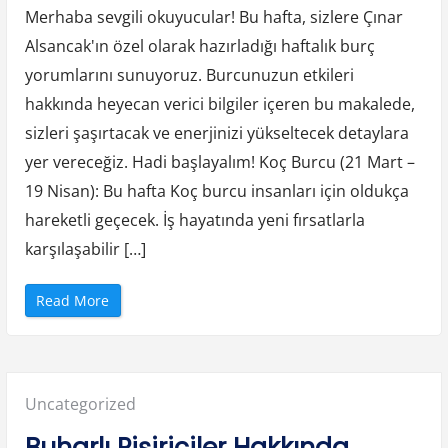
Merhaba sevgili okuyucular! Bu hafta, sizlere Çınar
Alsancak'ın özel olarak hazırladığı haftalık burç
yorumlarını sunuyoruz. Burcunuzun etkileri
hakkında heyecan verici bilgiler içeren bu makalede,
sizleri şaşırtacak ve enerjinizi yükseltecek detaylara
yer vereceğiz. Hadi başlayalım! Koç Burcu (21 Mart –
19 Nisan): Bu hafta Koç burcu insanları için oldukça
hareketli geçecek. İş hayatında yeni fırsatlarla
karşılaşabilir […]
“
Read More
Ç
ı
n
a
r
A
l
Posted
Uncategorized
s
a
n
in:
Buharlı Pişiriciler Hakkında
c